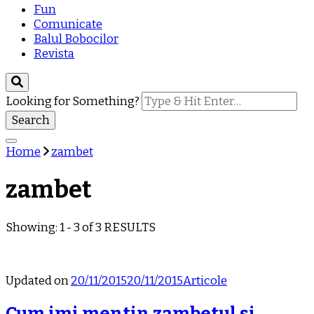
Fun
Comunicate
Balul Bobocilor
Revista
Looking for Something?
Home
zambet
zambet
Showing: 1 - 3 of 3 RESULTS
Updated on
20/11/2015
20/11/2015
Articole
Cum imi mentin zambetul si