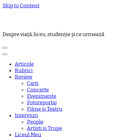
Skip to Content
Despre viață, liceu, studenție și ce urmează
Articole
Rubrici
Review
Carti
Concerte
Evenimente
Fotoreportaj
Filme si Teatru
Interviuri
People
Artisti si Trupe
Liceul Meu