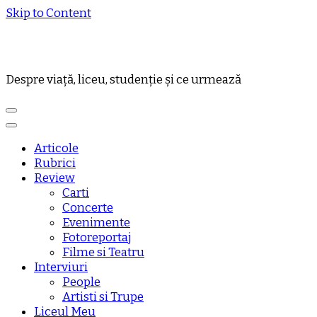
Skip to Content
Despre viață, liceu, studenție și ce urmează
Articole
Rubrici
Review
Carti
Concerte
Evenimente
Fotoreportaj
Filme si Teatru
Interviuri
People
Artisti si Trupe
Liceul Meu