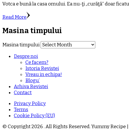
Votca e bună la casa omului. Ea nu-ţi „curăţă“ doar ficatul
Read More
Masina timpului
Masina timpului
Despre noi
Ce facem?
Istoria Revistei
Vreau in echipa!
Blogu’
Arhiva Revistei
Contact
Privacy Policy
Terms
Cookie Policy (EU)
© Copyright 2026
. All Rights Reserved.
Yummy Recipe |