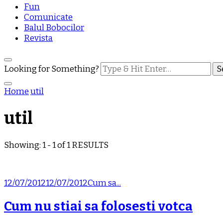
Fun
Comunicate
Balul Bobocilor
Revista
Looking for Something?
Home
util
util
Showing: 1 - 1 of 1 RESULTS
12/07/2012
12/07/2012
Cum sa...
Cum nu stiai sa folosesti votca