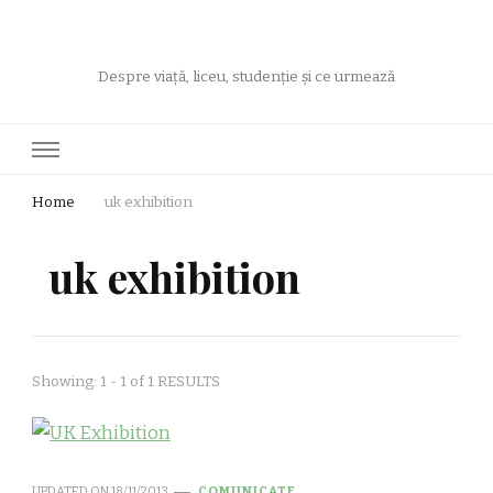
Despre viață, liceu, studenție și ce urmează
Home
uk exhibition
uk exhibition
Showing: 1 - 1 of 1 RESULTS
UPDATED ON
18/11/2013
COMUNICATE