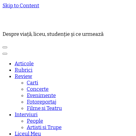
Skip to Content
Despre viață, liceu, studenție și ce urmează
Articole
Rubrici
Review
Carti
Concerte
Evenimente
Fotoreportaj
Filme si Teatru
Interviuri
People
Artisti si Trupe
Liceul Meu