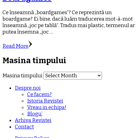
Ce înseamnă „boardgames“? Ce reprezintă un
boardgame? Ei bine, dacă luăm traducerea mot-à-mot
înseamnă „joc pe tablă“. Tradus mai plastic, termenul ar
putea însemna „joc …
Read More
Masina timpului
Masina timpului
Despre noi
Ce facem?
Istoria Revistei
Vreau in echipa!
Blogu’
Arhiva Revistei
Contact