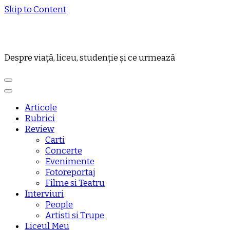
Skip to Content
Despre viață, liceu, studenție și ce urmează
Articole
Rubrici
Review
Carti
Concerte
Evenimente
Fotoreportaj
Filme si Teatru
Interviuri
People
Artisti si Trupe
Liceul Meu