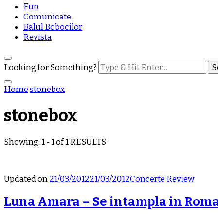
Fun
Comunicate
Balul Bobocilor
Revista
Looking for Something?
Home
stonebox
stonebox
Showing: 1 - 1 of 1 RESULTS
Updated on
21/03/2012
21/03/2012
Concerte
Review
Luna Amara – Se intampla in Rom