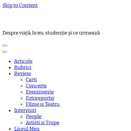
Skip to Content
Despre viață, liceu, studenție și ce urmează
Articole
Rubrici
Review
Carti
Concerte
Evenimente
Fotoreportaj
Filme si Teatru
Interviuri
People
Artisti si Trupe
Liceul Meu