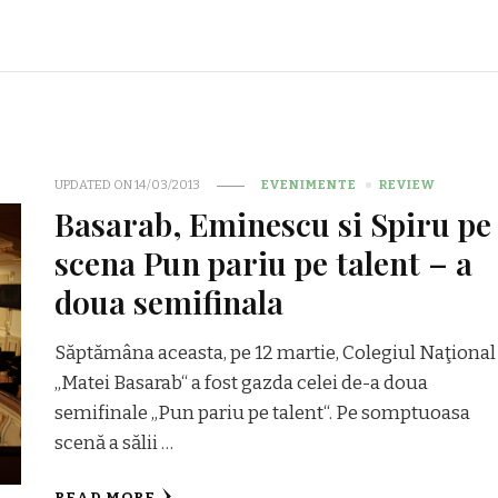
UPDATED ON
14/03/2013
EVENIMENTE
REVIEW
Basarab, Eminescu si Spiru pe
scena Pun pariu pe talent – a
doua semifinala
Săptămâna aceasta, pe 12 martie, Colegiul Naţional
„Matei Basarab“ a fost gazda celei de-a doua
semifinale „Pun pariu pe talent“. Pe somptuoasa
scenă a sălii …