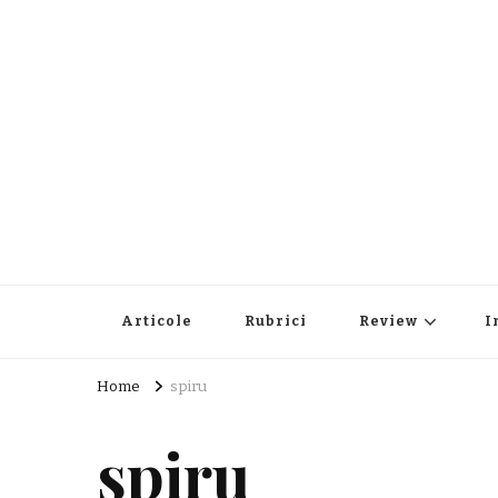
Articole
Rubrici
Review
I
Home
spiru
spiru