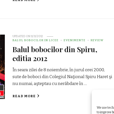
READ MORE
UPDATED ON
11/11/2012
BALUL BOBOCILOR IN LICEE
EVENIMENTE
REVIEW
Balul bobocilor din Spiru,
editia 2012
În seara zilei de 8 noiembrie, în jurul orei 20.00,
sute de boboci din Colegiul Naţional Spiru Haret şi
nu numai, aşteptau cu nerăbdare în …
READ MORE
We use techn
to improve 