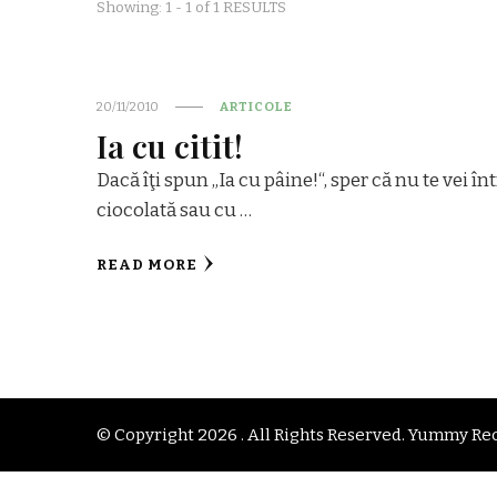
Showing: 1 - 1 of 1 RESULTS
20/11/2010
ARTICOLE
Ia cu citit!
Dacă îţi spun „Ia cu pâine!“, sper că nu te vei î
ciocolată sau cu …
READ MORE
© Copyright 2026
. All Rights Reserved.
Yummy Rec