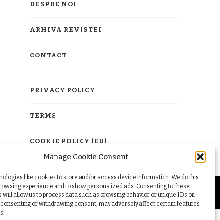
DESPRE NOI
ARHIVA REVISTEI
CONTACT
PRIVACY POLICY
TERMS
COOKIE POLICY (EU)
Manage Cookie Consent
ologies like cookies to store and/or access device information. We do this
browsing experience and to show personalized ads. Consenting to these
 will allow us to process data such as browsing behavior or unique IDs on
ot consenting or withdrawing consent, may adversely affect certain features
s.