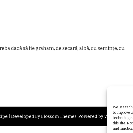
ntreba dacă să fie graham, de secară, albă, cu seminţe, cu
We use techn
to improve 
ipe | Developed By
Blossom Themes
. Powered by
WordPress
.
technologies
this site. N
and function