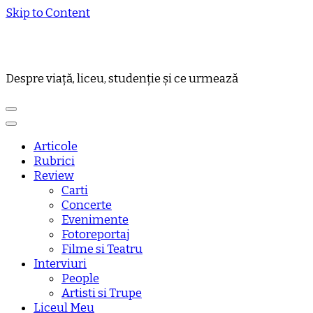
Skip to Content
Despre viață, liceu, studenție și ce urmează
Articole
Rubrici
Review
Carti
Concerte
Evenimente
Fotoreportaj
Filme si Teatru
Interviuri
People
Artisti si Trupe
Liceul Meu