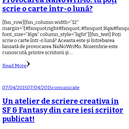
scrie o carte într-o lună?
[fsn_row][fsn_column width=”12″
margin=”{#fsnquot;right#fsnquot;:#fsnquot;16px#fsnquo
font_size=”16px” column_style=”light”][fsn_text] Poți
scrie o carte într-o lună? Aceasta este și întrebarea
lansată de provocarea NaNoWriMo. Noiembrie este
cunoscută, printre scriitorii și …
Read More
07/04/2015
07/04/2015
comunicate
Un atelier de scriere creativa in
SF & Fantasy din care iesi scriitor
publicat!