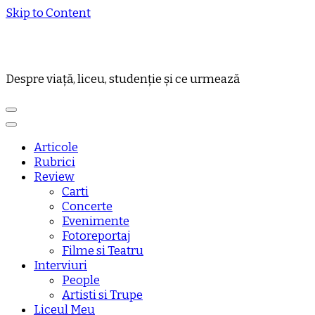
Skip to Content
Despre viață, liceu, studenție și ce urmează
Articole
Rubrici
Review
Carti
Concerte
Evenimente
Fotoreportaj
Filme si Teatru
Interviuri
People
Artisti si Trupe
Liceul Meu