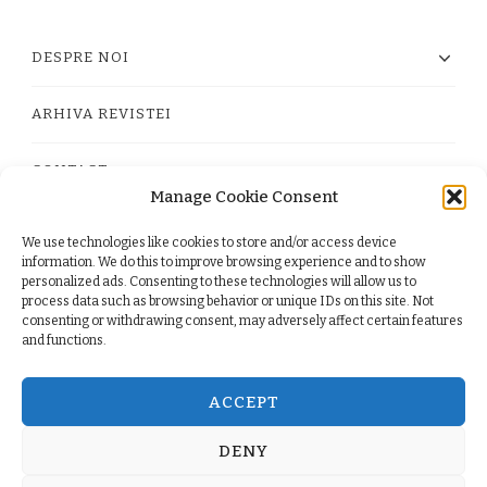
DESPRE NOI
ARHIVA REVISTEI
CONTACT
Manage Cookie Consent
We use technologies like cookies to store and/or access device
PRIVACY POLICY
information. We do this to improve browsing experience and to show
personalized ads. Consenting to these technologies will allow us to
process data such as browsing behavior or unique IDs on this site. Not
TERMS
consenting or withdrawing consent, may adversely affect certain features
and functions.
COOKIE POLICY (EU)
ACCEPT
DENY
© Copyright 2026
. All Rights Reserved.
Yummy Recipe