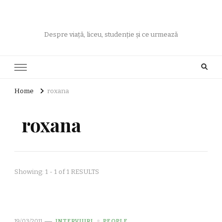
Despre viață, liceu, studenție și ce urmează
Home
roxana
roxana
Showing: 1 - 1 of 1 RESULTS
19/03/2011
INTERVIURI
PEOPLE