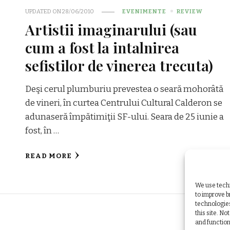
UPDATED ON
28/06/2010
EVENIMENTE
REVIEW
Artistii imaginarului (sau
cum a fost la intalnirea
sefistilor de vinerea trecuta)
Deşi cerul plumburiu prevestea o seară mohorâtă
de vineri, în curtea Centrului Cultural Calderon se
adunaseră împătimiţii SF-ului. Seara de 25 iunie a
fost, în …
READ MORE
We use techn
to improve 
technologies
this site. N
and function