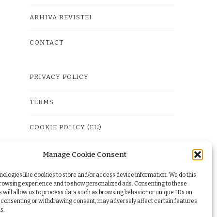
ARHIVA REVISTEI
CONTACT
PRIVACY POLICY
TERMS
COOKIE POLICY (EU)
Manage Cookie Consent
ologies like cookies to store and/or access device information. We do this
browsing experience and to show personalized ads. Consenting to these
 will allow us to process data such as browsing behavior or unique IDs on
ot consenting or withdrawing consent, may adversely affect certain features
s.