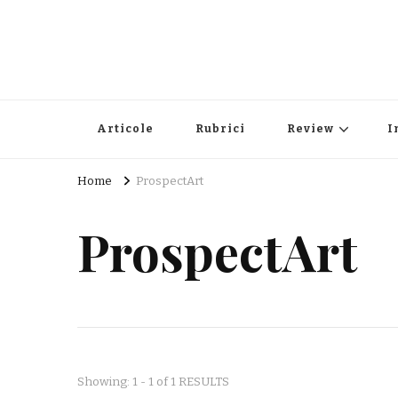
Articole
Rubrici
Review
I
Home
ProspectArt
ProspectArt
Showing: 1 - 1 of 1 RESULTS