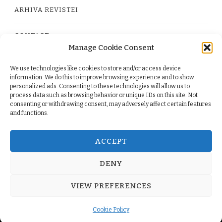
ARHIVA REVISTEI
CONTACT
Manage Cookie Consent
We use technologies like cookies to store and/or access device
PRIVACY POLICY
information. We do this to improve browsing experience and to show
personalized ads. Consenting to these technologies will allow us to
process data such as browsing behavior or unique IDs on this site. Not
TERMS
consenting or withdrawing consent, may adversely affect certain features
and functions.
COOKIE POLICY (EU)
ACCEPT
DENY
© Copyright 2026
. All Rights Reserved.
Yummy Recipe
VIEW PREFERENCES
| Developed By
Blossom Themes
. Powered by
WordPress
.
Cookie Policy