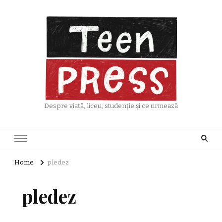
Despre viață, liceu, studenție și ce urmează
Home
pledez
pledez