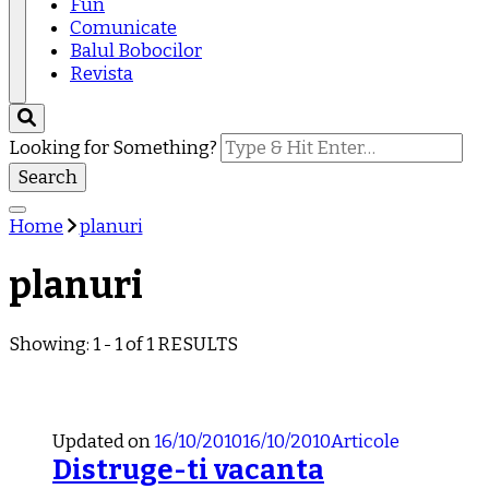
Fun
Comunicate
Balul Bobocilor
Revista
Looking for Something?
Home
planuri
planuri
Showing: 1 - 1 of 1 RESULTS
Updated on
16/10/2010
16/10/2010
Articole
Distruge-ti vacanta