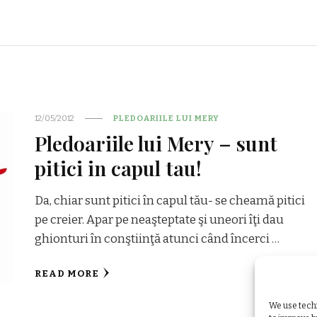
12/05/2012
PLEDOARIILE LUI MERY
Pledoariile lui Mery – sunt
pitici in capul tau!
Da, chiar sunt pitici în capul tău- se cheamă pitici
pe creier. Apar pe neaşteptate şi uneori îţi dau
ghionturi în conştiinţă atunci când încerci …
READ MORE
We use techn