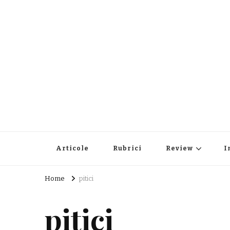
Articole
Rubrici
Review
I
Home
pitici
pitici