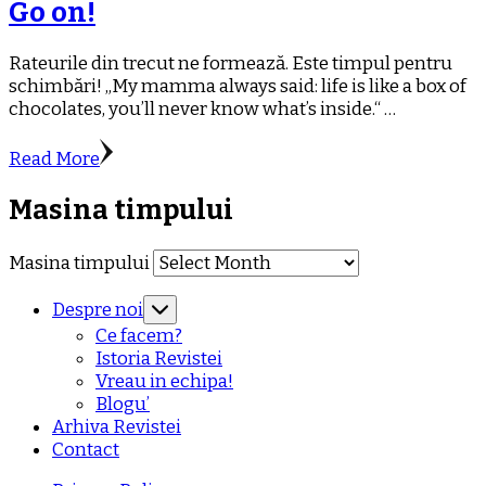
Go on!
Rateurile din trecut ne formează. Este timpul pentru
schimbări! „My mamma always said: life is like a box of
chocolates, you’ll never know what’s inside.“ …
Read More
Masina timpului
Masina timpului
Despre noi
Ce facem?
Istoria Revistei
Vreau in echipa!
Blogu’
Arhiva Revistei
Contact