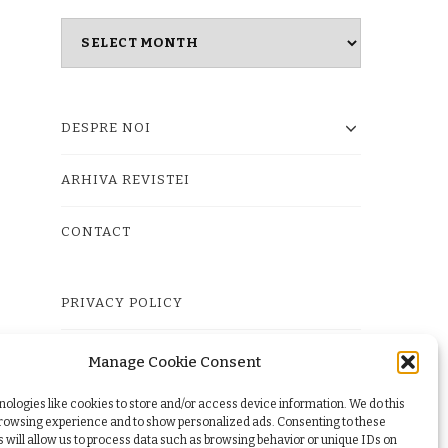
Masina
timpului
DESPRE NOI
ARHIVA REVISTEI
CONTACT
PRIVACY POLICY
TERMS
Manage Cookie Consent
ologies like cookies to store and/or access device information. We do this
COOKIE POLICY (EU)
browsing experience and to show personalized ads. Consenting to these
 will allow us to process data such as browsing behavior or unique IDs on