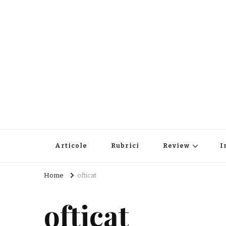
Articole
Rubrici
Review
I
Home
ofticat
ofticat