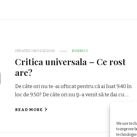
UPDATED ON
03/12/2010
RUBRICI
Critica universala – Ce rost
are?
De câte ori nu te-ai ofticat pentru că ai luat 9.40 în
loc de 9.50? De câte ori nu ţi-a venit să te dai cu …
READ MORE
We use techn
to improve 
technologies