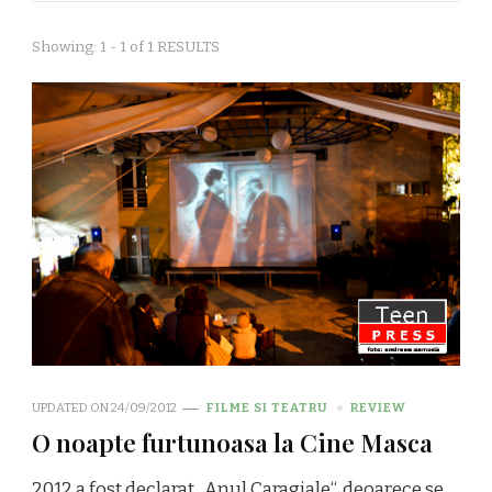
Showing: 1 - 1 of 1 RESULTS
UPDATED ON
24/09/2012
FILME SI TEATRU
REVIEW
O noapte furtunoasa la Cine Masca
2012 a fost declarat „Anul Caragiale“, deoarece se