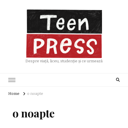
Despre viață, liceu, studenție și ce urmează
Home
o noapte
o noapte