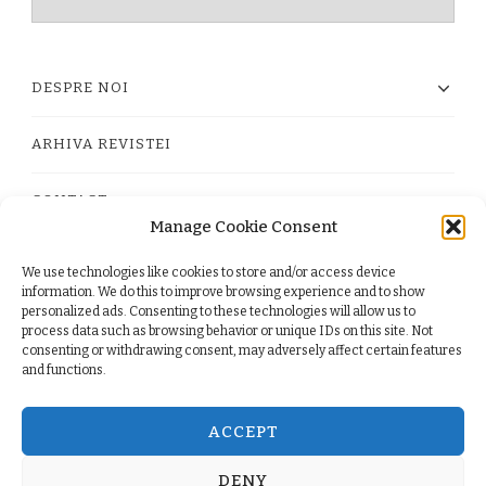
timpului
DESPRE NOI
ARHIVA REVISTEI
CONTACT
Manage Cookie Consent
We use technologies like cookies to store and/or access device
PRIVACY POLICY
information. We do this to improve browsing experience and to show
personalized ads. Consenting to these technologies will allow us to
process data such as browsing behavior or unique IDs on this site. Not
TERMS
consenting or withdrawing consent, may adversely affect certain features
and functions.
COOKIE POLICY (EU)
ACCEPT
DENY