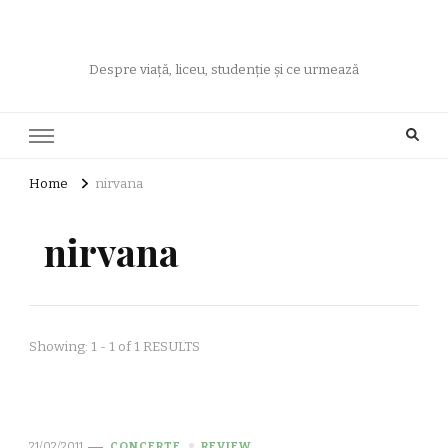
Despre viață, liceu, studenție și ce urmează
Home
nirvana
nirvana
Showing: 1 - 1 of 1 RESULTS
21/02/2011
CONCERTE
REVIEW