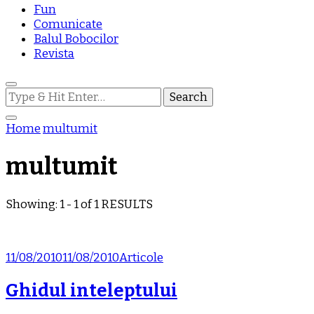
Fun
Comunicate
Balul Bobocilor
Revista
Looking
for
Something?
Home
multumit
multumit
Showing: 1 - 1 of 1 RESULTS
11/08/2010
11/08/2010
Articole
Ghidul inteleptului