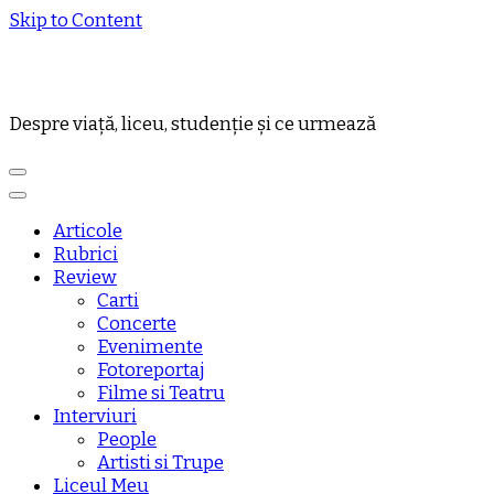
Skip to Content
Despre viață, liceu, studenție și ce urmează
Articole
Rubrici
Review
Carti
Concerte
Evenimente
Fotoreportaj
Filme si Teatru
Interviuri
People
Artisti si Trupe
Liceul Meu