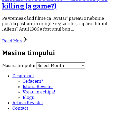
killing (a game?)
Pe vremea când filme ca „Avatar“ păreau o nebunie
pusă la păstrare în minţile regizorilor, a apărut filmul
„Aliens“. Anul 1986 a fost unul bun …
Read More
Masina timpului
Masina timpului
Despre noi
Ce facem?
Istoria Revistei
Vreau in echipa!
Blogu’
Arhiva Revistei
Contact