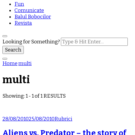
Fun
Comunicate
Balul Bobocilor
Revista
Looking for Something?
Home
multi
multi
Showing: 1 - 1 of 1 RESULTS
28/08/2010
25/08/2010
Rubrici
Aliens vs. Predator – the story of