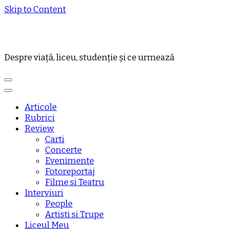
Skip to Content
Despre viață, liceu, studenție și ce urmează
Articole
Rubrici
Review
Carti
Concerte
Evenimente
Fotoreportaj
Filme si Teatru
Interviuri
People
Artisti si Trupe
Liceul Meu