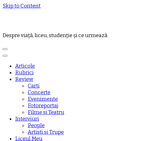
Skip to Content
Despre viață, liceu, studenție și ce urmează
Articole
Rubrici
Review
Carti
Concerte
Evenimente
Fotoreportaj
Filme si Teatru
Interviuri
People
Artisti si Trupe
Liceul Meu