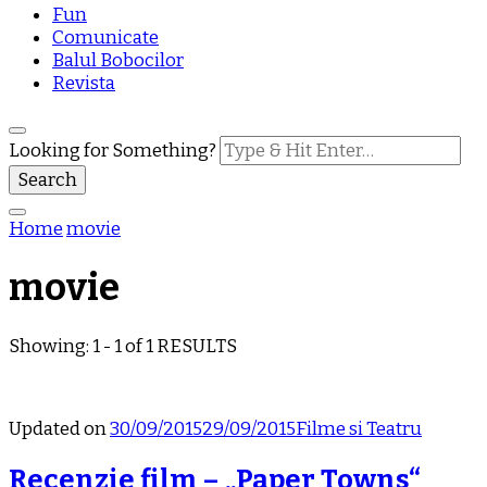
Fun
Comunicate
Balul Bobocilor
Revista
Looking for Something?
Home
movie
movie
Showing: 1 - 1 of 1 RESULTS
Updated on
30/09/2015
29/09/2015
Filme si Teatru
Recenzie film – „Paper Towns“