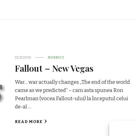
22/11/2010
RUBRICI
Fallout – New Vegas
War… war actually changes „The end of the world
came as we predicted“ – cam asta spunea Ron
Pearlman (vocea Fallout-ului) la începutul celui
de-al …
READ MORE