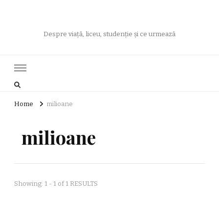
Despre viață, liceu, studenție și ce urmează
Home
milioane
milioane
Showing: 1 - 1 of 1 RESULTS