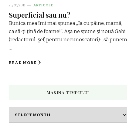
25/01/2011
ARTICOLE
Superficial sau nu?
Bunica mea îmi mai spunea ,,Ia cu pâine, mamă,
ca să-ţi ţină de foame!“. Aşa ne spune şi nouă Gabi
(redactorul-şef, pentru necunoscători): ,,să punem
…
READ MORE
MASINA TIMPULUI
Masina
timpului