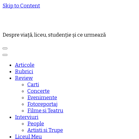
Skip to Content
Despre viață, liceu, studenție și ce urmează
Articole
Rubrici
Review
Carti
Concerte
Evenimente
Fotoreportaj
Filme si Teatru
Interviuri
People
Artisti si Trupe
Liceul Meu