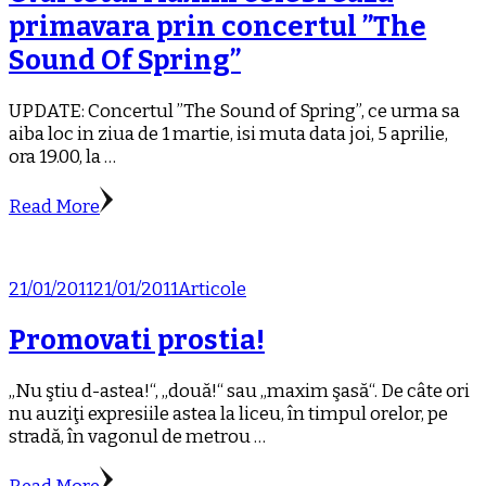
primavara prin concertul ”The
Sound Of Spring”
UPDATE: Concertul ”The Sound of Spring”, ce urma sa
aiba loc in ziua de 1 martie, isi muta data joi, 5 aprilie,
ora 19.00, la …
Read More
21/01/2011
21/01/2011
Articole
Promovati prostia!
„Nu ştiu d-astea!“, „două!“ sau „maxim şasă“. De câte ori
nu auziţi expresiile astea la liceu, în timpul orelor, pe
stradă, în vagonul de metrou …