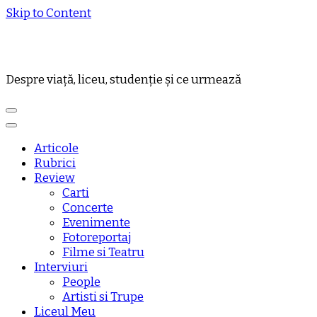
Skip to Content
Despre viață, liceu, studenție și ce urmează
Articole
Rubrici
Review
Carti
Concerte
Evenimente
Fotoreportaj
Filme si Teatru
Interviuri
People
Artisti si Trupe
Liceul Meu