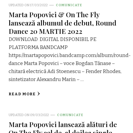
UPDATED ON
17/03/2022
COMUNICATE
Marta Popovici & On The Fly
lansează albumul de debut, Round
Dance 20 MARTIE 2022
DOWNLOAD DIGITAL DISPONIBIL PE
PLATFORMA BANDCAMP
https://martapopovici.bandcamp.com/album/round-
dance Marta Popovici – voce Bogdan Tănase –
chitară electrică Adi Stoenescu – Fender Rhodes,
sintetizator Alexandru Marin – …
READ MORE
UPDATED ON
09/03/2022
COMUNICATE
Marta Popovici lansează alături de
On The Fly cel de-al doilea single,