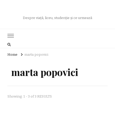
Despre viață, liceu, studenție și ce urmează
Home
marta popovici
marta popovici
Showing: 1 - 3 of 3 RESULTS