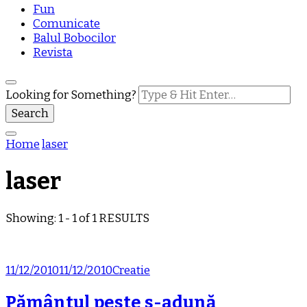
Fun
Comunicate
Balul Bobocilor
Revista
Looking for Something?
Home
laser
laser
Showing: 1 - 1 of 1 RESULTS
11/12/2010
11/12/2010
Creatie
Pământul peste s-adună