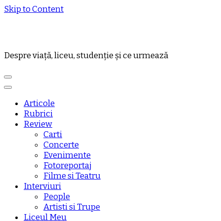
Skip to Content
Despre viață, liceu, studenție și ce urmează
Articole
Rubrici
Review
Carti
Concerte
Evenimente
Fotoreportaj
Filme si Teatru
Interviuri
People
Artisti si Trupe
Liceul Meu