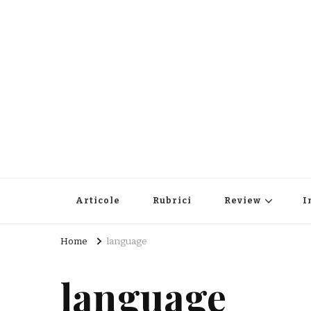
Articole
Rubrici
Review
I
Home
language
language