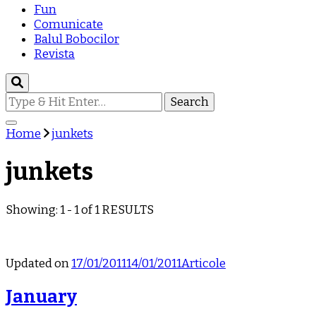
Fun
Comunicate
Balul Bobocilor
Revista
Looking
for
Something?
Home
junkets
junkets
Showing: 1 - 1 of 1 RESULTS
Updated on
17/01/2011
14/01/2011
Articole
January