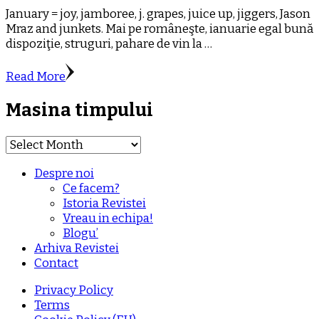
January = joy, jamboree, j. grapes, juice up, jiggers, Jason
Mraz and junkets. Mai pe româneşte, ianuarie egal bună
dispoziţie, struguri, pahare de vin la …
Read More
Masina timpului
Masina
timpului
Despre noi
Ce facem?
Istoria Revistei
Vreau in echipa!
Blogu’
Arhiva Revistei
Contact
Privacy Policy
Terms