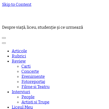
Skip to Content
Despre viață, liceu, studenție și ce urmează
Articole
Rubrici
Review
Carti
Concerte
Evenimente
Fotoreportaj
Filme si Teatru
Interviuri
People
Artisti si Trupe
Liceul Meu