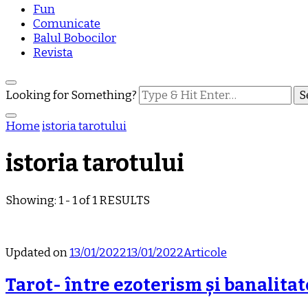
Fun
Comunicate
Balul Bobocilor
Revista
Looking for Something?
Home
istoria tarotului
istoria tarotului
Showing: 1 - 1 of 1 RESULTS
Updated on
13/01/2022
13/01/2022
Articole
Tarot- între ezoterism și banalitat