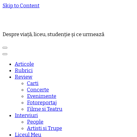
Skip to Content
Despre viață, liceu, studenție și ce urmează
Articole
Rubrici
Review
Carti
Concerte
Evenimente
Fotoreportaj
Filme si Teatru
Interviuri
People
Artisti si Trupe
Liceul Meu