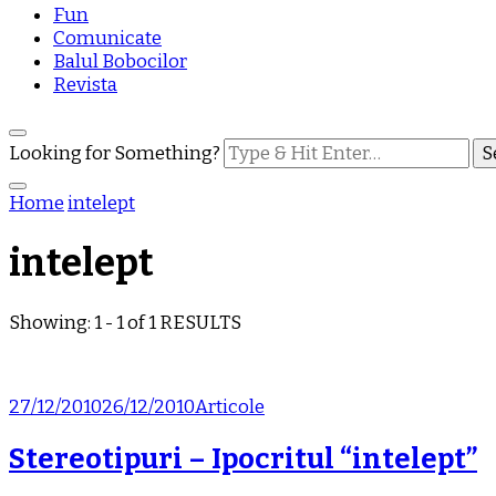
Fun
Comunicate
Balul Bobocilor
Revista
Looking for Something?
Home
intelept
intelept
Showing: 1 - 1 of 1 RESULTS
27/12/2010
26/12/2010
Articole
Stereotipuri – Ipocritul “intelept”