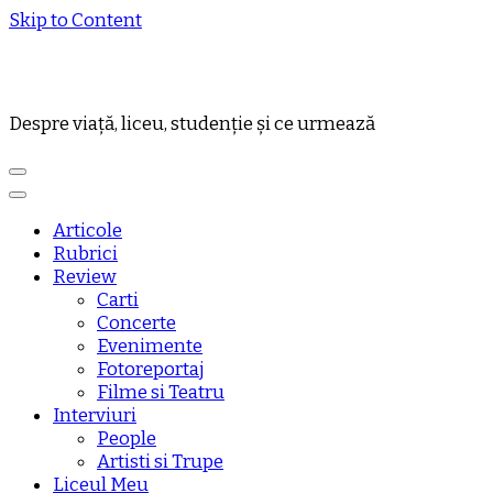
Skip to Content
Despre viață, liceu, studenție și ce urmează
Articole
Rubrici
Review
Carti
Concerte
Evenimente
Fotoreportaj
Filme si Teatru
Interviuri
People
Artisti si Trupe
Liceul Meu