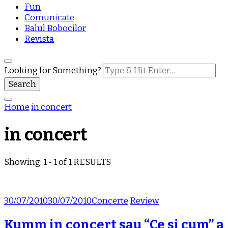
Fun
Comunicate
Balul Bobocilor
Revista
Looking for Something?
Home
in concert
in concert
Showing: 1 - 1 of 1 RESULTS
30/07/2010
30/07/2010
Concerte
Review
Kumm in concert sau “Ce si cum” a