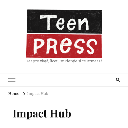
Despre viață, liceu, studenție și ce urmează
Home
Impact Hub
Impact Hub