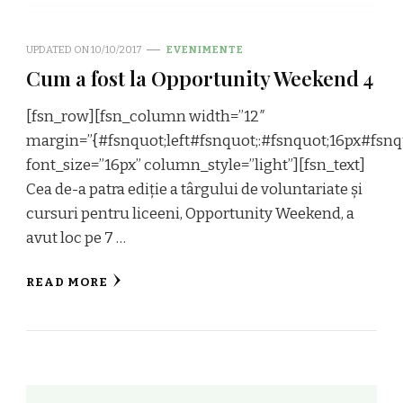
UPDATED ON
10/10/2017
EVENIMENTE
Cum a fost la Opportunity Weekend 4
[fsn_row][fsn_column width=”12″
margin=”{#fsnquot;left#fsnquot;:#fsnquot;16px#fsnqu
font_size=”16px” column_style=”light”][fsn_text]
Cea de-a patra ediție a târgului de voluntariate și
cursuri pentru liceeni, Opportunity Weekend, a
avut loc pe 7 …
READ MORE