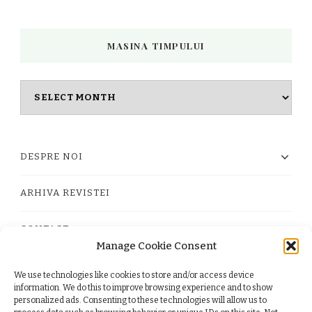
MASINA TIMPULUI
Masina
timpului
DESPRE NOI
ARHIVA REVISTEI
CONTACT
Manage Cookie Consent
We use technologies like cookies to store and/or access device
PRIVACY POLICY
information. We do this to improve browsing experience and to show
personalized ads. Consenting to these technologies will allow us to