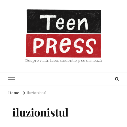
Despre viață, liceu, studenție și ce urmează
Home
iluzionistul
iluzionistul