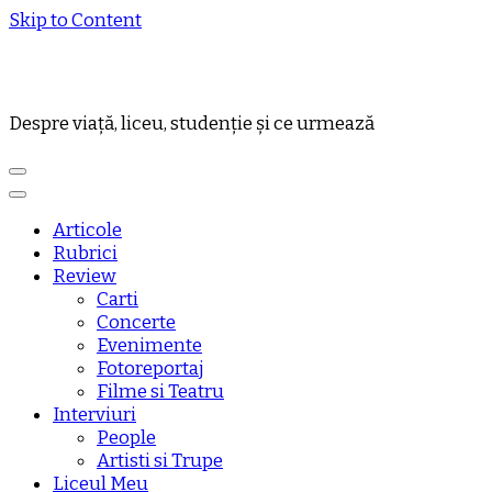
Skip to Content
Despre viață, liceu, studenție și ce urmează
Articole
Rubrici
Review
Carti
Concerte
Evenimente
Fotoreportaj
Filme si Teatru
Interviuri
People
Artisti si Trupe
Liceul Meu