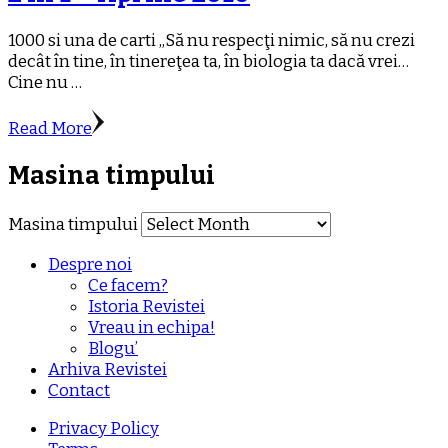
1000 si una de carti „Să nu respecţi nimic, să nu crezi
decât în tine, în tinereţea ta, în biologia ta dacă vrei…
Cine nu …
Read More
Masina timpului
Masina timpului
Despre noi
Ce facem?
Istoria Revistei
Vreau in echipa!
Blogu’
Arhiva Revistei
Contact
Privacy Policy