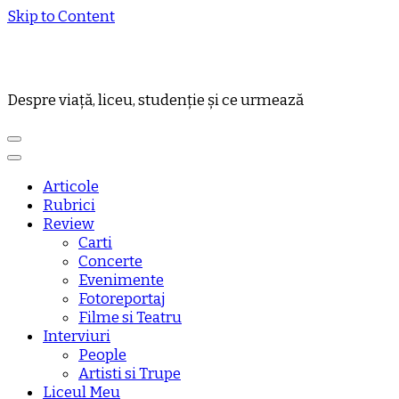
Skip to Content
Despre viață, liceu, studenție și ce urmează
Articole
Rubrici
Review
Carti
Concerte
Evenimente
Fotoreportaj
Filme si Teatru
Interviuri
People
Artisti si Trupe
Liceul Meu