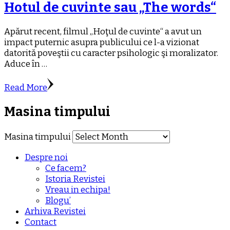
Hotul de cuvinte sau „The words“
Apărut recent, filmul „Hoţul de cuvinte“ a avut un
impact puternic asupra publicului ce l-a vizionat
datorită poveştii cu caracter psihologic şi moralizator.
Aduce în …
Read More
Masina timpului
Masina timpului
Despre noi
Ce facem?
Istoria Revistei
Vreau in echipa!
Blogu’
Arhiva Revistei
Contact