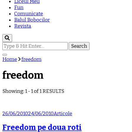
Liceul Meu
Fun
Comunicate
Balul Bobocilor
Revista
Looking
for
Something?
Home
freedom
freedom
Showing: 1 - 1 of 1 RESULTS
26/06/2010
24/06/2010
Articole
Freedom pe doua roti