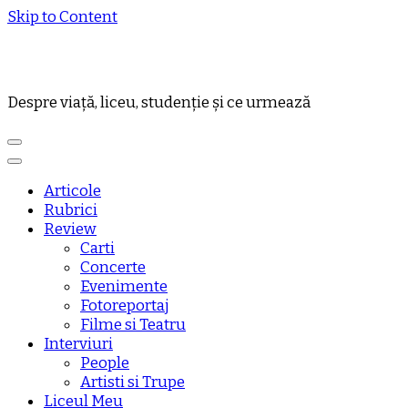
Skip to Content
Despre viață, liceu, studenție și ce urmează
Articole
Rubrici
Review
Carti
Concerte
Evenimente
Fotoreportaj
Filme si Teatru
Interviuri
People
Artisti si Trupe
Liceul Meu