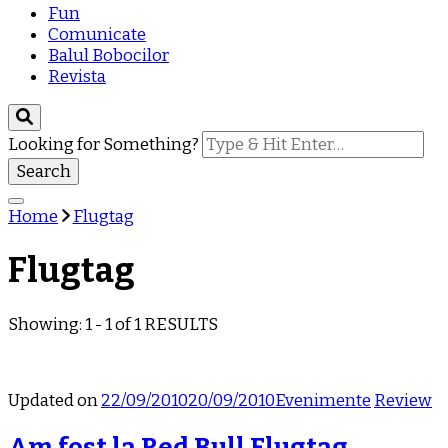
Fun
Comunicate
Balul Bobocilor
Revista
Looking for Something?
Home
Flugtag
Flugtag
Showing: 1 - 1 of 1 RESULTS
Updated on
22/09/2010
20/09/2010
Evenimente
Review
Am fost la Red Bull Flugtag