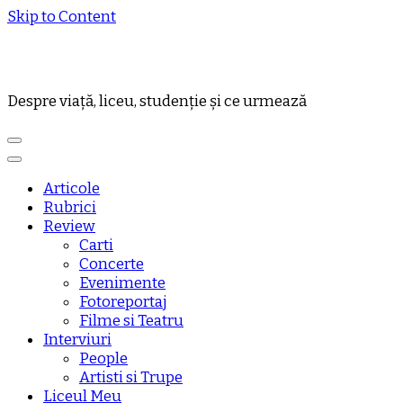
Skip to Content
Despre viață, liceu, studenție și ce urmează
Articole
Rubrici
Review
Carti
Concerte
Evenimente
Fotoreportaj
Filme si Teatru
Interviuri
People
Artisti si Trupe
Liceul Meu