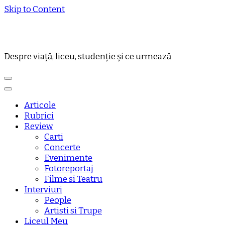
Skip to Content
Despre viață, liceu, studenție și ce urmează
Articole
Rubrici
Review
Carti
Concerte
Evenimente
Fotoreportaj
Filme si Teatru
Interviuri
People
Artisti si Trupe
Liceul Meu