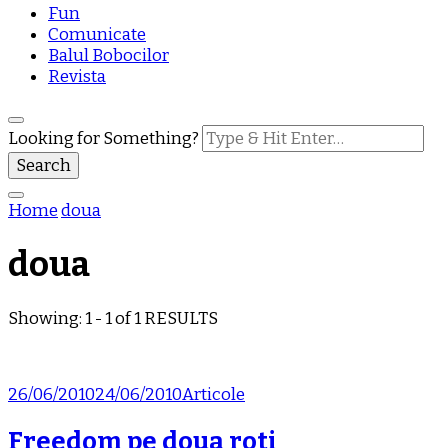
Fun
Comunicate
Balul Bobocilor
Revista
Looking for Something?
Home
doua
doua
Showing: 1 - 1 of 1 RESULTS
26/06/2010
24/06/2010
Articole
Freedom pe doua roti