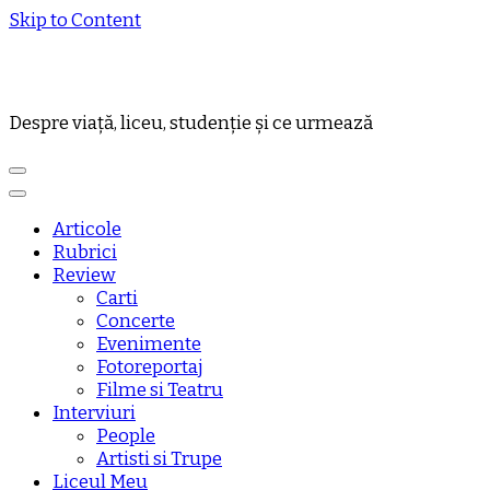
Skip to Content
Despre viață, liceu, studenție și ce urmează
Articole
Rubrici
Review
Carti
Concerte
Evenimente
Fotoreportaj
Filme si Teatru
Interviuri
People
Artisti si Trupe
Liceul Meu