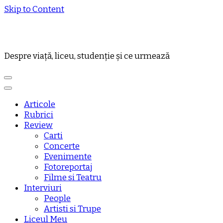
Skip to Content
Despre viață, liceu, studenție și ce urmează
Articole
Rubrici
Review
Carti
Concerte
Evenimente
Fotoreportaj
Filme si Teatru
Interviuri
People
Artisti si Trupe
Liceul Meu