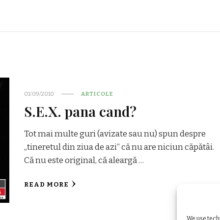
01/09/2010
ARTICOLE
S.E.X. pana cand?
Tot mai multe guri (avizate sau nu) spun despre
„tineretul din ziua de azi“ că nu are niciun căpătâi.
Că nu este original, că aleargă …
READ MORE
We use techn