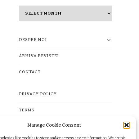
Masina
timpului
DESPRE NOI
ARHIVA REVISTEI
CONTACT
PRIVACY POLICY
TERMS
Manage Cookie Consent
COOKIE POLICY (EU)
ologies like cookies to store and/or access device information. We do this