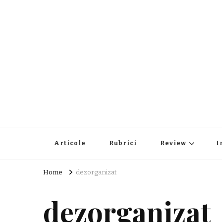
Articole
Rubrici
Review
I
Home
dezorganizat
dezorganizat