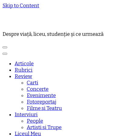
Skip to Content
Despre viață, liceu, studenție și ce urmează
Articole
Rubrici
Review
Carti
Concerte
Evenimente
Fotoreportaj
Filme si Teatru
Interviuri
People
Artisti si Trupe
Liceul Meu