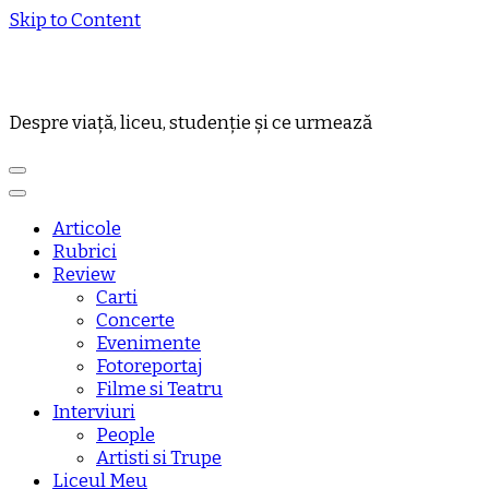
Skip to Content
Despre viață, liceu, studenție și ce urmează
Articole
Rubrici
Review
Carti
Concerte
Evenimente
Fotoreportaj
Filme si Teatru
Interviuri
People
Artisti si Trupe
Liceul Meu