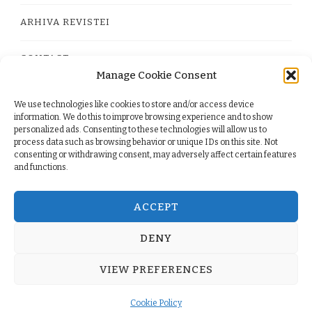
ARHIVA REVISTEI
CONTACT
Manage Cookie Consent
We use technologies like cookies to store and/or access device
PRIVACY POLICY
information. We do this to improve browsing experience and to show
personalized ads. Consenting to these technologies will allow us to
process data such as browsing behavior or unique IDs on this site. Not
TERMS
consenting or withdrawing consent, may adversely affect certain features
and functions.
COOKIE POLICY (EU)
ACCEPT
DENY
© Copyright 2026
. All Rights Reserved.
Yummy Recipe
VIEW PREFERENCES
| Developed By
Blossom Themes
. Powered by
WordPress
.
Cookie Policy