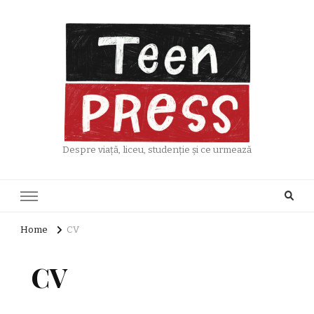
Despre viață, liceu, studenție și ce urmează
Home
CV
CV