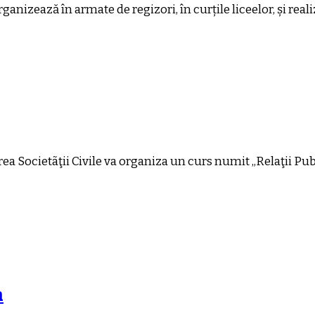
ganizează în armate de regizori, în curțile liceelor, și real
a Societãţii Civile va organiza un curs numit „Relaţii Pub
a