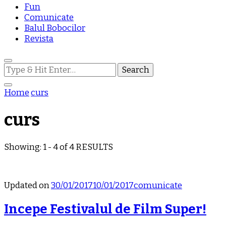
Fun
Comunicate
Balul Bobocilor
Revista
Looking
for
Something?
Home
curs
curs
Showing: 1 - 4 of 4 RESULTS
Updated on
30/01/2017
10/01/2017
comunicate
Incepe Festivalul de Film Super!