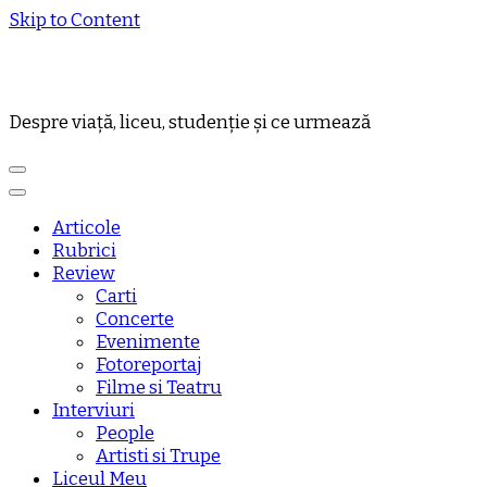
Skip to Content
Despre viață, liceu, studenție și ce urmează
Articole
Rubrici
Review
Carti
Concerte
Evenimente
Fotoreportaj
Filme si Teatru
Interviuri
People
Artisti si Trupe
Liceul Meu