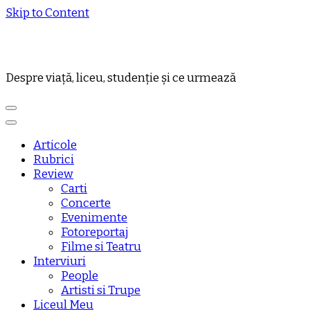
Skip to Content
Despre viață, liceu, studenție și ce urmează
Articole
Rubrici
Review
Carti
Concerte
Evenimente
Fotoreportaj
Filme si Teatru
Interviuri
People
Artisti si Trupe
Liceul Meu