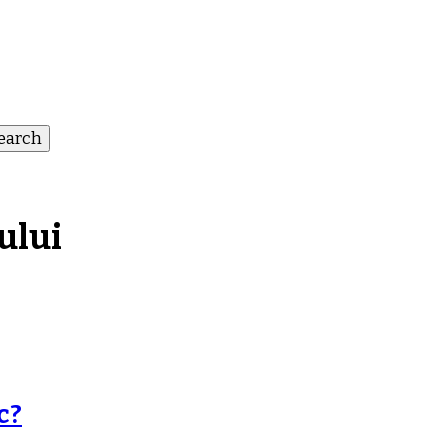
ului
c?