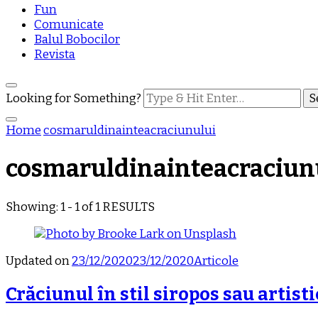
Fun
Comunicate
Balul Bobocilor
Revista
Looking for Something?
Home
cosmaruldinainteacraciunului
cosmaruldinainteacraciun
Showing: 1 - 1 of 1 RESULTS
Updated on
23/12/2020
23/12/2020
Articole
Crăciunul în stil siropos sau artisti