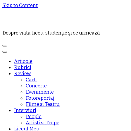
Skip to Content
Despre viață, liceu, studenție și ce urmează
Articole
Rubrici
Review
Carti
Concerte
Evenimente
Fotoreportaj
Filme si Teatru
Interviuri
People
Artisti si Trupe
Liceul Meu