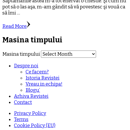
Săptămânile astea m-a tot enervat o chestie. Şi cum nu
pot să o las aşa, m-am gândit să vă povestesc şi vouă ca
să îmi …
Read More
Masina timpului
Masina timpului
Despre noi
Ce facem?
Istoria Revistei
Vreau in echipa!
Blogu’
Arhiva Revistei
Contact
Privacy Policy
Terms
Cookie Policy (EU)